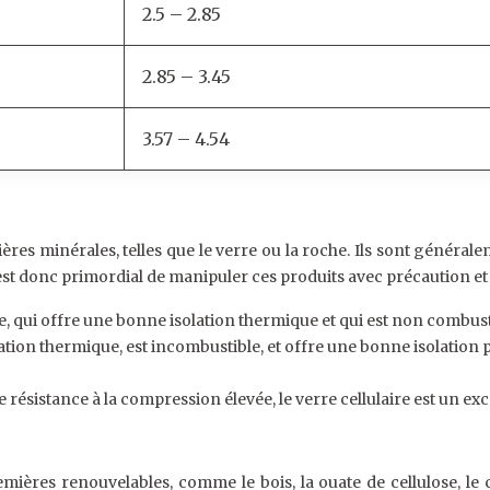
2.5 – 2.85
2.85 – 3.45
3.57 – 4.54
ères minérales, telles que le verre ou la roche. Ils sont généra
l est donc primordial de manipuler ces produits avec précaution et
 qui offre une bonne isolation thermique et qui est non combustible
tion thermique, est incombustible, et offre une bonne isolation ph
résistance à la compression élevée, le verre cellulaire est un excel
mières renouvelables, comme le bois, la ouate de cellulose, le c