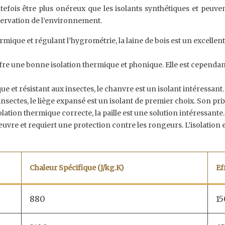
utefois être plus onéreux que les isolants synthétiques et peuv
éservation de l’environnement.
ique et régulant l’hygrométrie, la laine de bois est un excellent 
ffre une bonne isolation thermique et phonique. Elle est cependant 
 et résistant aux insectes, le chanvre est un isolant intéressant. 
insectes, le liège expansé est un isolant de premier choix. Son pr
ation thermique correcte, la paille est une solution intéressant
 œuvre et requiert une protection contre les rongeurs. L’isolation e
Chaleur Spécifique (J/kg.K)
Ef
880
1