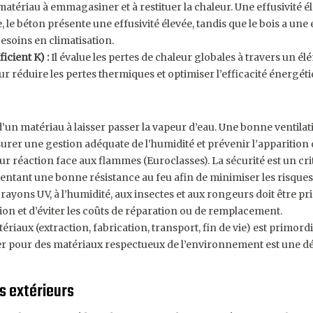
matériau à emmagasiner et à restituer la chaleur. Une effusivité é
le béton présente une effusivité élevée, tandis que le bois a une e
esoins en climatisation.
icient K) :
Il évalue les pertes de chaleur globales à travers un él
ur réduire les pertes thermiques et optimiser l’efficacité énergéti
 d’un matériau à laisser passer la vapeur d’eau. Une bonne ventila
surer une gestion adéquate de l’humidité et prévenir l’apparition 
ur réaction face aux flammes (Euroclasses). La sécurité est un crit
sentant une bonne résistance au feu afin de minimiser les risques d
x rayons UV, à l’humidité, aux insectes et aux rongeurs doit être p
ation et d’éviter les coûts de réparation ou de remplacement.
tériaux (extraction, fabrication, transport, fin de vie) est primor
er pour des matériaux respectueux de l’environnement est une d
s extérieurs