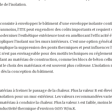
 de l’isolation.
consiste à envelopper le bâtiment d’une enveloppe isolante conti
 Néanmoins, l’ITE peut engendrer des coûts importants et requiert 
derniser l’esthétique extérieure tout en améliorant l’efficacité 
appliquer l’isolant sur les murs intérieurs. C’est une option génér
complique la suppression des ponts thermiques et peut influencer 
E n’est pas envisageable pour des motifs techniques ou réglement
lant au matériau de construction, comme les blocs de béton cell
t le choix des matériaux et est souvent plus coûteuse. L’isolation 
 dès la conception du bâtiment.
tériau à freiner le passage de la chaleur. Plus la valeur R est éle
olation pour un mur extérieur. Les valeurs recommandées varient
matériau à conduire la chaleur. Plus la valeur λ est faible, moins l
onductivité thermique d’environ 0.035 W/m.K.