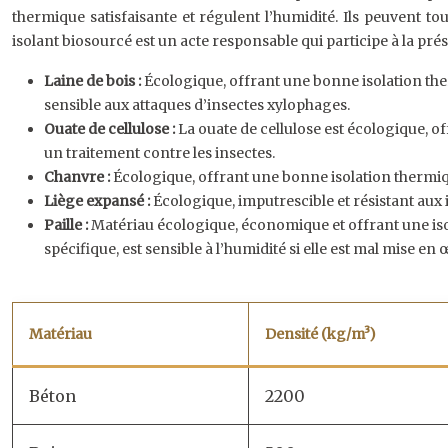
thermique satisfaisante et régulent l’humidité. Ils peuvent to
isolant biosourcé est un acte responsable qui participe à la pr
Laine de bois :
Écologique, offrant une bonne isolation therm
sensible aux attaques d’insectes xylophages.
Ouate de cellulose :
La ouate de cellulose est écologique, o
un traitement contre les insectes.
Chanvre :
Écologique, offrant une bonne isolation thermique
Liège expansé :
Écologique, imputrescible et résistant aux 
Paille :
Matériau écologique, économique et offrant une isol
spécifique, est sensible à l’humidité si elle est mal mise en
Matériau
Densité (kg/m³)
Béton
2200