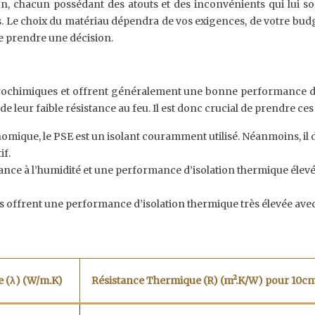
n, chacun possédant des atouts et des inconvénients qui lui so
s. Le choix du matériau dépendra de vos exigences, de votre budg
e prendre une décision.
étrochimiques et offrent généralement une bonne performance d’i
 leur faible résistance au feu. Il est donc crucial de prendre ces
conomique, le PSE est un isolant couramment utilisé. Néanmoins, il
if.
nce à l’humidité et une performance d’isolation thermique élevée
s offrent une performance d’isolation thermique très élevée avec
 (λ) (W/m.K)
Résistance Thermique (R) (m².K/W) pour 10c