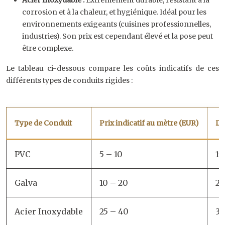
Acier Inoxydable :
Extrêmement durable, résistant à la
corrosion et à la chaleur, et hygiénique. Idéal pour les
environnements exigeants (cuisines professionnelles,
industries). Son prix est cependant élevé et la pose peut
être complexe.
Le tableau ci-dessous compare les coûts indicatifs de ces
différents types de conduits rigides :
Type de Conduit
Prix indicatif au mètre (EUR)
Du
PVC
5 – 10
15
Galva
10 – 20
20
Acier Inoxydable
25 – 40
30