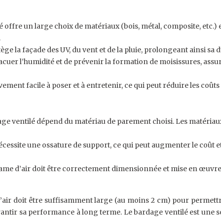
offre un large choix de matériaux (bois, métal, composite, etc.) 
.
ge la façade des UV, du vent et de la pluie, prolongeant ainsi sa d
acuer l’humidité et de prévenir la formation de moisissures, assurant
ivement facile à poser et à entretenir, ce qui peut réduire les coût
age ventilé dépend du matériau de parement choisi. Les matériaux
cessite une ossature de support, ce qui peut augmenter le coût et 
 la lame d’air doit être correctement dimensionnée et mise en œuvr
’air doit être suffisamment large (au moins 2 cm) pour permettre 
arantir sa performance à long terme. Le bardage ventilé est une s