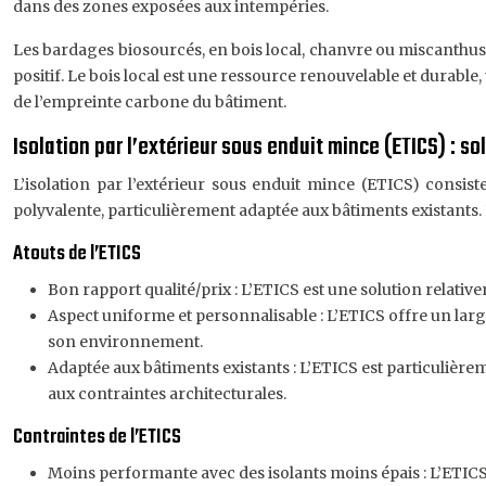
dans des zones exposées aux intempéries.
Les bardages biosourcés, en bois local, chanvre ou miscanthus,
positif. Le bois local est une ressource renouvelable et durable
de l’empreinte carbone du bâtiment.
Isolation par l’extérieur sous enduit mince (ETICS) : 
L’isolation par l’extérieur sous enduit mince (ETICS) consist
polyvalente, particulièrement adaptée aux bâtiments existants. 
Atouts de l’ETICS
Bon rapport qualité/prix : L’ETICS est une solution relat
Aspect uniforme et personnalisable : L’ETICS offre un larg
son environnement.
Adaptée aux bâtiments existants : L’ETICS est particulière
aux contraintes architecturales.
Contraintes de l’ETICS
Moins performante avec des isolants moins épais : L’ETICS es