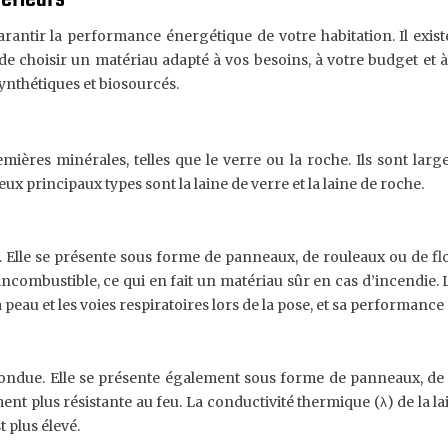
arantir la performance énergétique de votre habitation. Il exi
t de choisir un matériau adapté à vos besoins, à votre budget et
synthétiques et biosourcés.
mières minérales, telles que le verre ou la roche. Ils sont lar
deux principaux types sont la laine de verre et la laine de roche.
du. Elle se présente sous forme de panneaux, de rouleaux ou de f
combustible, ce qui en fait un matériau sûr en cas d’incendie. L
la peau et les voies respiratoires lors de la pose, et sa performan
 fondue. Elle se présente également sous forme de panneaux, de
ent plus résistante au feu. La conductivité thermique (λ) de la la
t plus élevé.