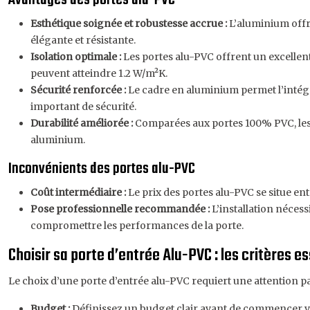
Avantages des portes alu-PVC
Esthétique soignée et robustesse accrue :
L’aluminium offr
élégante et résistante.
Isolation optimale :
Les portes alu-PVC offrent un excellent 
peuvent atteindre 1.2 W/m²K.
Sécurité renforcée :
Le cadre en aluminium permet l’intégra
important de sécurité.
Durabilité améliorée :
Comparées aux portes 100% PVC, les 
aluminium.
Inconvénients des portes alu-PVC
Coût intermédiaire :
Le prix des portes alu-PVC se situe e
Pose professionnelle recommandée :
L’installation néces
compromettre les performances de la porte.
Choisir sa porte d’entrée Alu-PVC : les critères e
Le choix d’une porte d’entrée alu-PVC requiert une attention par
Budget :
Définissez un budget clair avant de commencer vos r