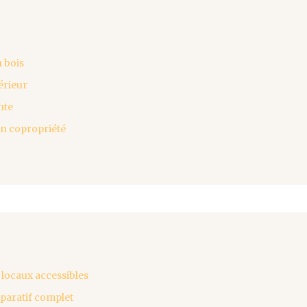
 bois
érieur
nte
en copropriété
 locaux accessibles
mparatif complet