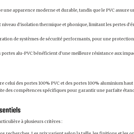
e une apparence moderne et durable, tandis que le PVC assure une
niveau d’isolation thermique et phonique, limitant les pertes d’én
tion de systèmes de sécurité performants, pour une protection fi
portes alu-PVC bénéficient d’une meilleure résistance aux impact
ntre celui des portes 100% PVC et des portes 100% aluminium haut
site des compétences spécifiques pour garantir une parfaite étanc
ssentiels
ticulière à plusieurs critères :
echerches. Les prix varient selon la taille, les finitions et les op