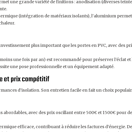
et une grande variété de finitions : anodisation (diverses teinte
nte.
hermique (intégration de matériaux isolants), l’aluminium perme
chaleur.
vestissement plus important que les portes en PVC, avec des prix
moins une fois par an) est recommandé pour préserver l’éclat et la
ssite une pose professionnelle et un équipement adapté.
 et prix compétitif
nces d’isolation. Son entretien facile en fait un choix populaire,
s abordables, avec des prix oscillant entre 500€ et 1500€ pour d
hermique efficace, contribuant à réduire les factures d’énergie. D