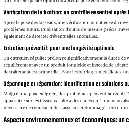
Un contrôle qualité rigoureux après la pose et un entretien rég
Vérification de la fixation: un contrôle essentiel après
Après la pose des tasseaux, une vérification minutieuse du nivea
problèmes futurs. L’utilisation d’outils de mesure précis (niv
également de détecter d’éventuelles anomalies.
Entretien préventif: pour une longévité optimale
Un entretien régulier prolonge significativement la durée de vi
régulièrement avec un produit fongicide et insecticide adapt
de traitement est primordial. Pour les bardages métalliques, un
Dépannage et réparation: identification et solutions 
Malgré une pose soignée, des problèmes peuvent survenir. De
apparaître sur les tasseaux suite à des chocs ou à une mauvaise 
nécessaire de remplacer des tasseaux endommagés, de renforcer 
Aspects environnementaux et économiques: un c