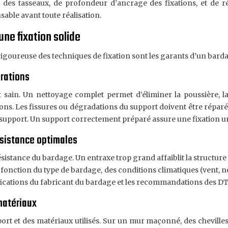
des tasseaux, de profondeur d’ancrage des fixations, et de ré
sable avant toute réalisation.
une fixation solide
igoureuse des techniques de fixation sont les garants d’un bard
arations
 sain. Un nettoyage complet permet d’éliminer la poussière, la 
. Les fissures ou dégradations du support doivent être réparées 
du support. Un support correctement préparé assure une fixation 
ésistance optimales
 résistance du bardage. Un entraxe trop grand affaiblit la structu
 en fonction du type de bardage, des conditions climatiques (vent,
cifications du fabricant du bardage et les recommandations des DT
matériaux
port et des matériaux utilisés. Sur un mur maçonné, des chevill