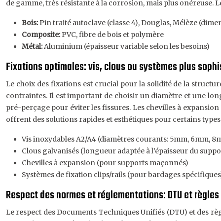
de gamme, très résistante à la corrosion, mais plus onéreuse. L
Bois:
Pin traité autoclave (classe 4), Douglas, Mélèze (
Composite:
PVC, fibre de bois et polymère
Métal:
Aluminium (épaisseur variable selon les besoins)
Fixations optimales: vis, clous ou systèmes plus soph
Le choix des fixations est crucial pour la solidité de la struc
contraintes. Il est important de choisir un diamètre et une lon
pré-perçage pour éviter les fissures. Les chevilles à expansion 
offrent des solutions rapides et esthétiques pour certains type
Vis inoxydables A2/A4 (diamètres courants: 5mm, 6mm, 8mm
Clous galvanisés (longueur adaptée à l’épaisseur du suppo
Chevilles à expansion (pour supports maçonnés)
Systèmes de fixation clips/rails (pour bardages spécifiques
Respect des normes et réglementations: DTU et règles 
Le respect des Documents Techniques Unifiés (DTU) et des règle