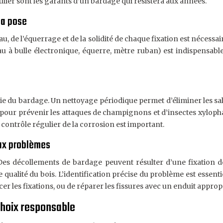
ulier sont les garants d’un bardage qui résistera aux années.
 la pose
u, de l’équerrage et de la solidité de chaque fixation est nécess
eau à bulle électronique, équerre, mètre ruban) est indispensable
e du bardage. Un nettoyage périodique permet d’éliminer les salis
é pour prévenir les attaques de champignons et d’insectes xylop
 contrôle régulier de la corrosion est important.
aux problèmes
s décollements de bardage peuvent résulter d’une fixation dé
qualité du bois. L’identification précise du problème est essentie
les fixations, ou de réparer les fissures avec un enduit appropr
hoix responsable