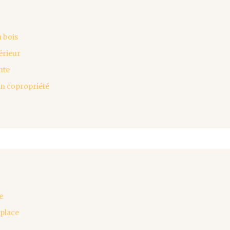
 bois
érieur
nte
en copropriété
e
 place