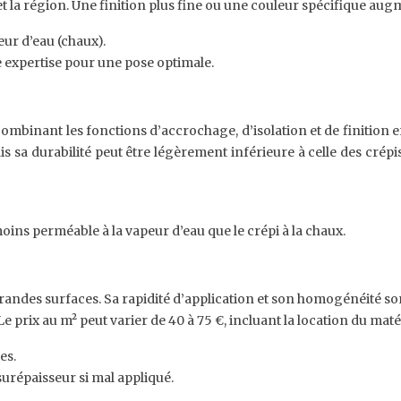
) et la région. Une finition plus fine ou une couleur spécifique aug
eur d’eau (chaux).
 expertise pour une pose optimale.
binant les fonctions d’accrochage, d’isolation et de finition en 
s sa durabilité peut être légèrement inférieure à celle des crép
oins perméable à la vapeur d’eau que le crépi à la chaux.
randes surfaces. Sa rapidité d’application et son homogénéité so
e prix au m² peut varier de 40 à 75 €, incluant la location du maté
es.
surépaisseur si mal appliqué.