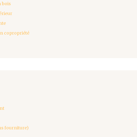
 bois
érieur
nte
en copropriété
nt
ns fourniture)